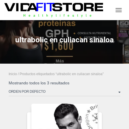
CAMB
ultrabolic en culiacan sinaloa
Inicio
/ Productos etiquetados “ultrabolic en culiacan sinaloa”
Mostrando todos los 3 resultados