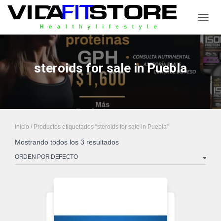
CAMB
steroids for sale in Puebla
Inicio
/ Productos etiquetados “steroids for sale in Puebla”
Mostrando todos los 3 resultados