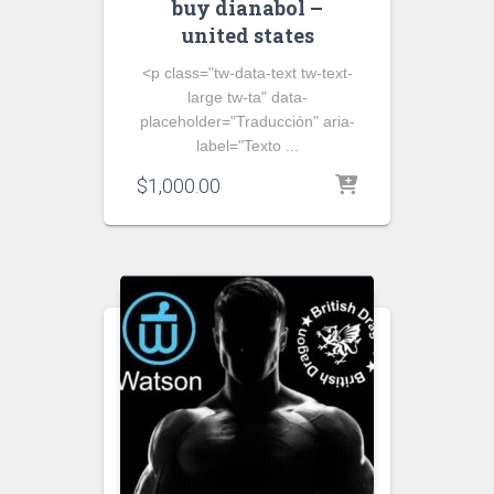
buy dianabol –
united states
<p class="tw-data-text tw-text-
large tw-ta" data-
placeholder="Traducción" aria-
label="Texto ...
$
1,000.00