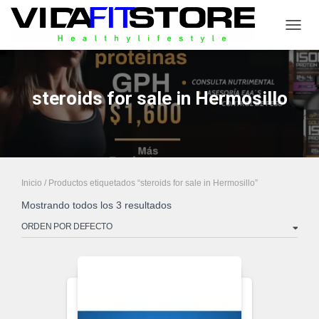
CAMB
steroids for sale in Hermosillo
Inicio
/ Productos etiquetados “steroids for sale in Hermosillo”
Mostrando todos los 3 resultados