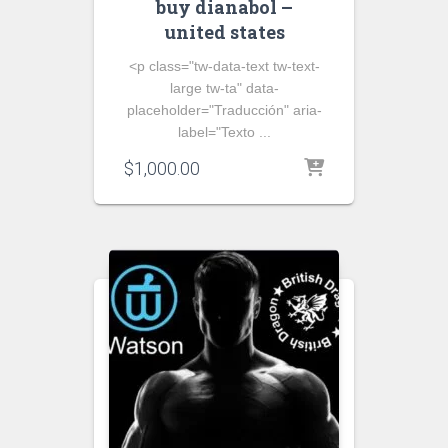
buy dianabol –
united states
<p class="tw-data-text tw-text-
large tw-ta" data-
placeholder="Traducción" aria-
label="Texto ...
$
1,000.00