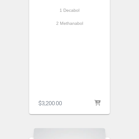
1 Decabol
2 Methanabol
$
3,200.00