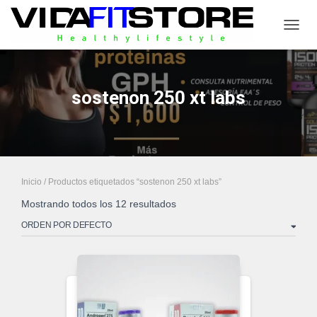
CAMB
sostenon 250 xt labs
Inicio
/ Productos etiquetados “sostenon 250 xt labs”
Mostrando todos los 12 resultados