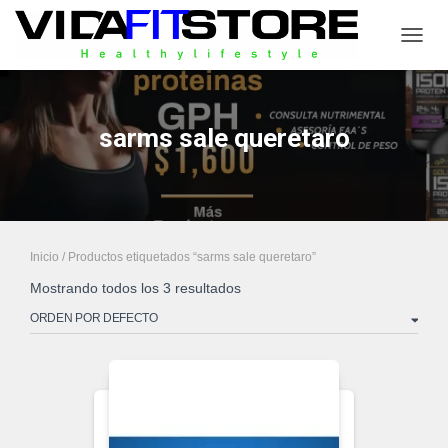
CAMB
sarms sale queretaro
Inicio
/ Productos etiquetados “sarms sale queretaro”
Mostrando todos los 3 resultados