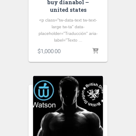
buy dianabol –
united states
<p class="tw-data-text tw-text-
large tw-ta" data-
placeholder="Traducción" aria-
label="Texto ...
$
1,000.00