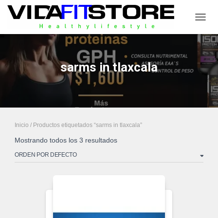
CAMB
sarms in tlaxcala
Inicio
/ Productos etiquetados “sarms in tlaxcala”
Mostrando todos los 3 resultados