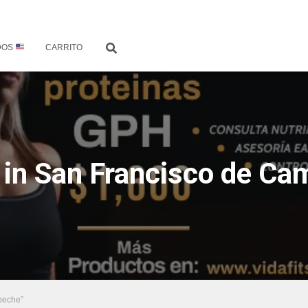
DOS
CARRITO
in San Francisco de C
peche”