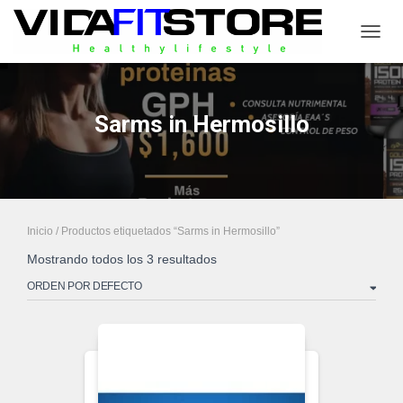
CAMB
Sarms in Hermosillo
Inicio
/ Productos etiquetados “Sarms in Hermosillo”
Mostrando todos los 3 resultados