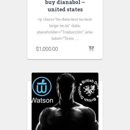
buy dianabol –
united states
<p class="tw-data-text tw-text-
large tw-ta" data-
placeholder="Traducción" aria-
label="Texto ...
$
1,000.00