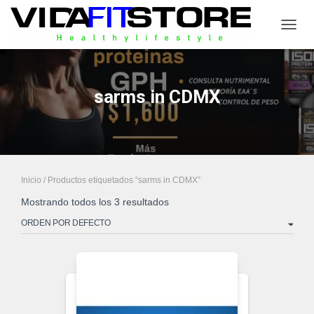
CAMB
sarms in CDMX
Inicio
/ Productos etiquetados “sarms in CDMX”
Mostrando todos los 3 resultados