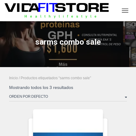
CAMB
sarms combo sale
Inicio
/ Productos etiquetados “sarms combo sale”
Mostrando todos los 3 resultados