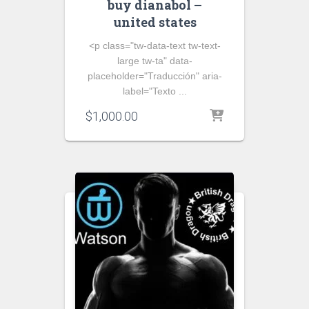
buy dianabol –
united states
<p class="tw-data-text tw-text-
large tw-ta" data-
placeholder="Traducción" aria-
label="Texto ...
$
1,000.00