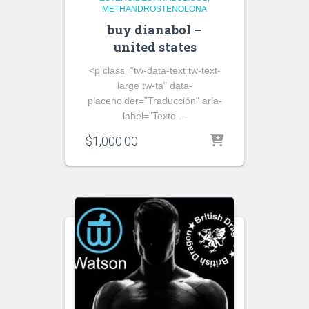
METHANDROSTENOLONA
buy dianabol –
united states
<p class="tw-data-text tw-text-
large tw-ta" data-
placeholder="Traducción" aria-
label="Texto ...
$
1,000.00