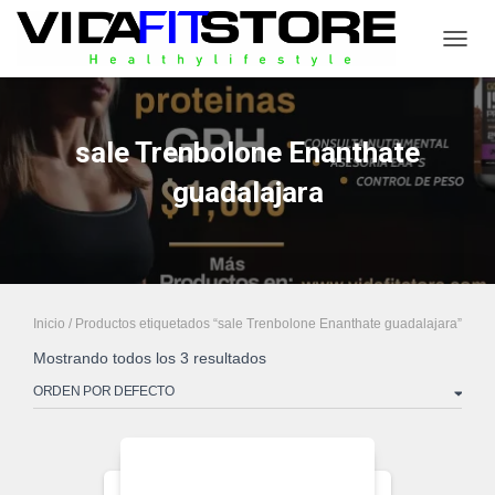
CAMB
sale Trenbolone Enanthate
guadalajara
Inicio
/ Productos etiquetados “sale Trenbolone Enanthate guadalajara”
Mostrando todos los 3 resultados