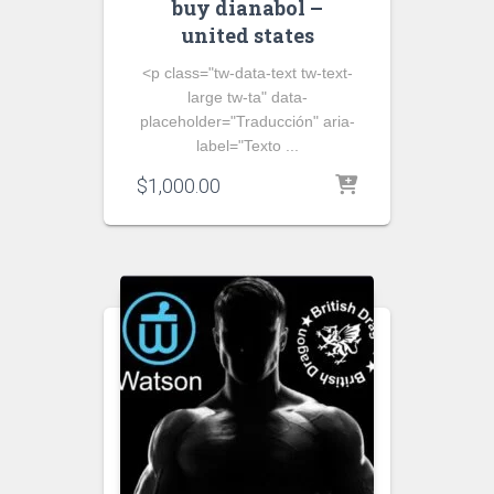
buy dianabol –
united states
<p class="tw-data-text tw-text-
large tw-ta" data-
placeholder="Traducción" aria-
label="Texto ...
$
1,000.00