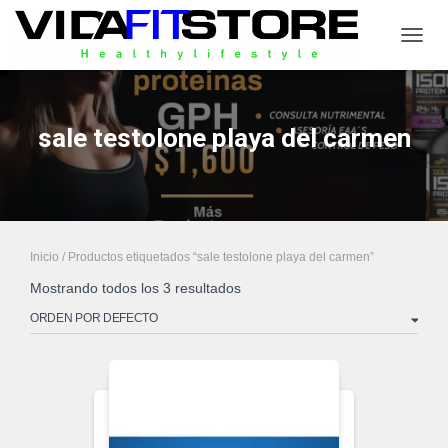
CAMB
sale testolone playa del carmen
Inicio
/ Productos etiquetados “sale testolone playa del carmen”
Mostrando todos los 3 resultados