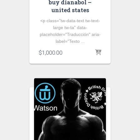
buy dianabol –
united states
<p class="tw-data-text tw-text-
large tw-ta" data-
placeholder="Traducción" aria-
label="Texto ...
$
1,000.00