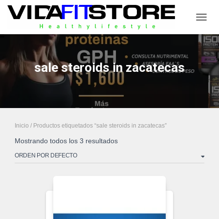
CAMB
sale steroids in zacatecas
Inicio
/ Productos etiquetados “sale steroids in zacatecas”
Mostrando todos los 3 resultados