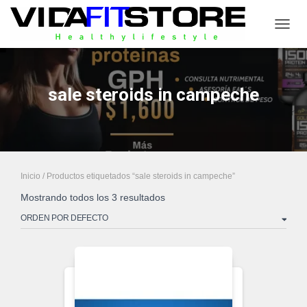
CAMB
sale steroids in campeche
Inicio
/ Productos etiquetados “sale steroids in campeche”
Mostrando todos los 3 resultados