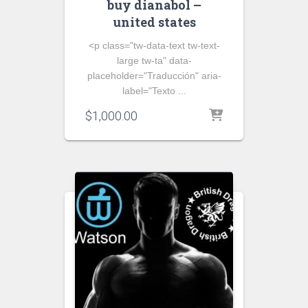
buy dianabol –
united states
<p class="tw-data-text tw-text-
large tw-ta" data-
placeholder="Traducción" aria-
label="Texto ...
$
1,000.00