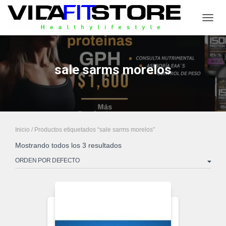
CAMB
sale sarms morelos
Inicio
/ Productos etiquetados “sale sarms morelos”
Mostrando todos los 3 resultados