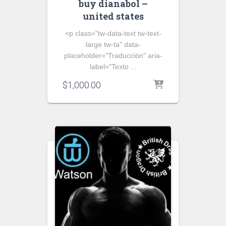
buy dianabol –
united states
<p class="tw-data-text tw-text-
large tw-ta" data-
placeholder="Traducción" aria-
label="Texto ...
$
1,000.00