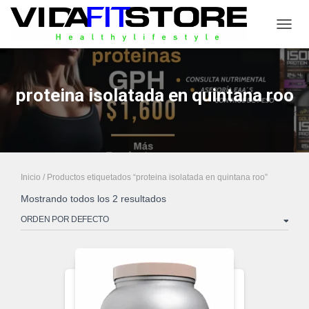
CAMB
proteina isolatada en quintana roo
Inicio
/ Productos etiquetados “proteina isolatada en quintana roo”
Mostrando todos los 2 resultados