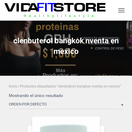
CAMB
clenbuterol bangkok nventa en
mexico
Inicio
/ Productos etiquetados “clenbuterol bangkok nventa en mexico”
Mostrando el único resultado