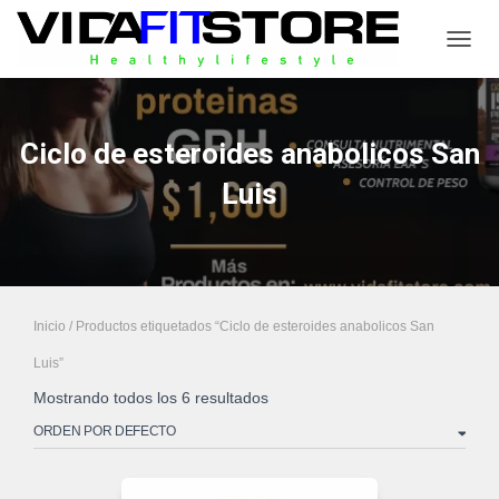
CAMB
Ciclo de esteroides anabolicos San
Luis
Inicio
/ Productos etiquetados “Ciclo de esteroides anabolicos San
Luis”
Mostrando todos los 6 resultados