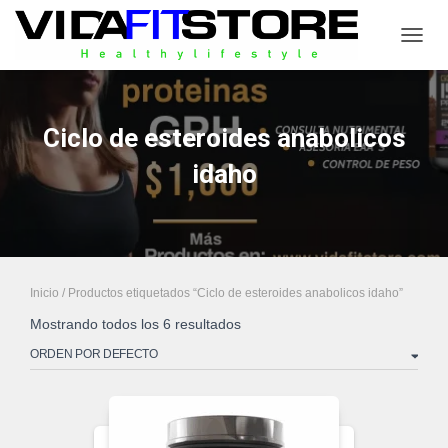
CAMB
Ciclo de esteroides anabolicos
idaho
Inicio
/ Productos etiquetados “Ciclo de esteroides anabolicos idaho”
Mostrando todos los 6 resultados