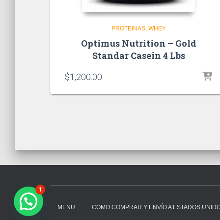
PROTEINAS
WHEY
Optimus Nutrition – Gold
Standar Casein 4 Lbs
$
1,200.00
1
MENU
COMO COMPRAR Y ENVÍO A ESTADOS UNID