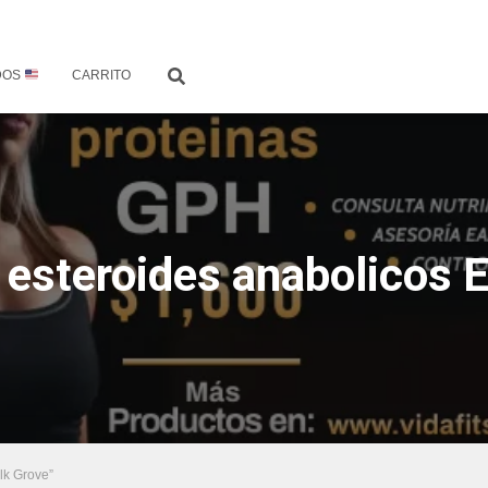
DOS
CARRITO
 esteroides anabolicos 
lk Grove”