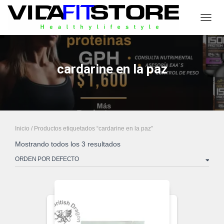
CAMB
cardarine en la paz
Inicio
/ Productos etiquetados “cardarine en la paz”
Mostrando todos los 3 resultados