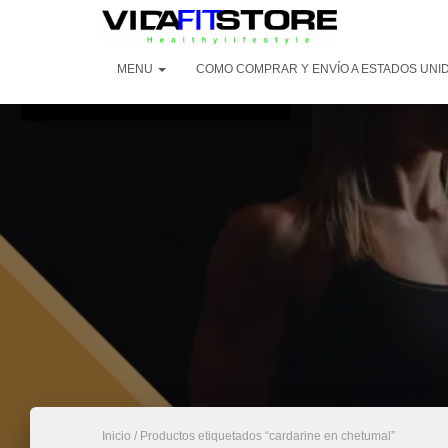
MENU
COMO COMPRAR Y ENVÍO A ESTADOS UNI
Inicio
/ Productos etiquetados “cardarine en chetumal”