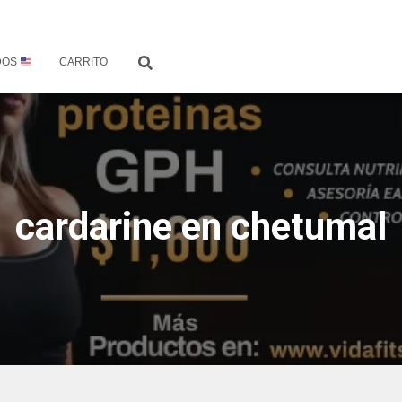
DOS
CARRITO
cardarine en chetumal