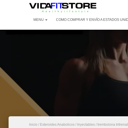
MENU
COMO COMPRAR Y ENVÍO A ESTADOS UNI
Inicio
/
Esteroides Anabolicos
/
Inyectables
/ trembolona tritrena