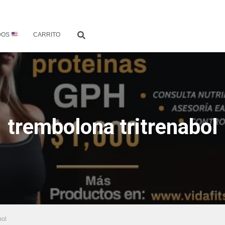
DOS
CARRITO
trembolona tritrenabol
bol